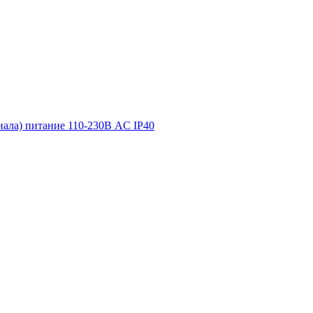
иала) питание 110-230В АC IP40