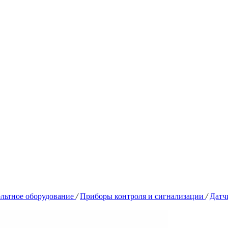
льтное оборудование
/
Приборы контроля и сигнализации
/
Датч