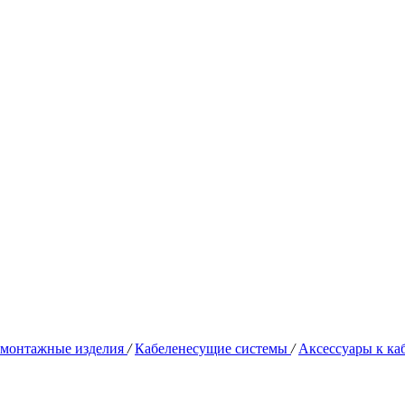
омонтажные изделия
/
Кабеленесущие системы
/
Аксессуары к к