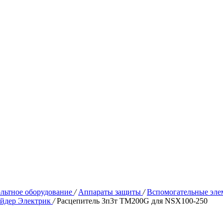
льтное оборудование
/
Аппараты защиты
/
Вспомогательные эле
йдер Электрик
/
Расцепитель 3п3т TM200G для NSX100-250