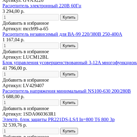
Артикул: GVAS226
Расцепитель электронный 220В 60Гц
3 294,00 р.
Добавить в избранное
Артикул: mccb99-a-65
Расцепитель независимый для ВА-99 220/380В 250-400А
1 167,04 р.
Добавить в избранное
Артикул: LUCM12BL
Блок управления усовершенствованный 3-12A многофункцио
41 796,00 р.
Добавить в избранное
Артикул: LV429407
Расцепитель напряжения минимальный NS100-630 200/280В
5 688,00 р.
Добавить в избранное
Артикул: 1SDA060363R1
Электр. блок защиты PR221DS-LS/I In=800 T6 800 3p
32 539,76 р.
Добавить в избранное