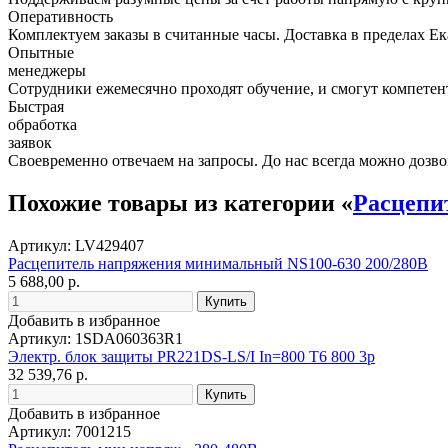
Оперативность
Комплектуем заказы в считанные часы. Доставка в пределах Е
Опытные
менеджеры
Сотрудники ежемесячно проходят обучение, и смогут компетент
Быстрая
обработка
заявок
Своевременно отвечаем на запросы. До нас всегда можно дозво
Похожие товары из категории «
Расцепит
Артикул: LV429407
Расцепитель напряжения минимальный NS100-630 200/280В
5 688,00 р.
Добавить в избранное
Артикул: 1SDA060363R1
Электр. блок защиты PR221DS-LS/I In=800 T6 800 3p
32 539,76 р.
Добавить в избранное
Артикул: 7001215