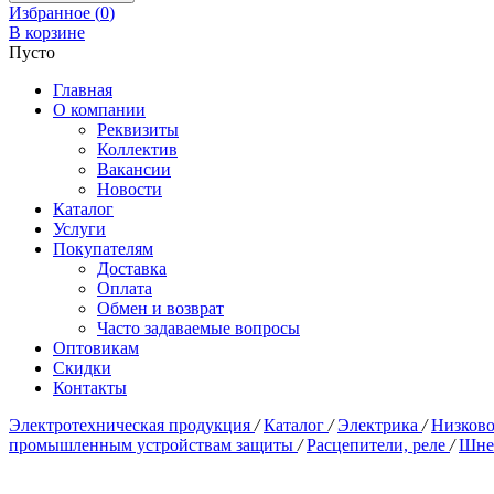
Избранное (
0
)
В корзине
Пусто
Главная
О компании
Реквизиты
Коллектив
Вакансии
Новости
Каталог
Услуги
Покупателям
Доставка
Оплата
Обмен и возврат
Часто задаваемые вопросы
Оптовикам
Скидки
Контакты
Электротехническая продукция
/
Каталог
/
Электрика
/
Низково
промышленным устройствам защиты
/
Расцепители, реле
/
Шне