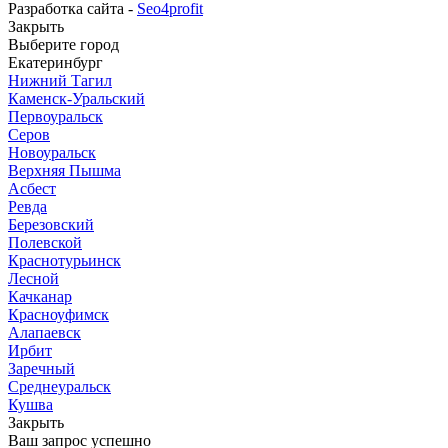
Разработка сайта -
Seo4profit
Закрыть
Выберите город
Екатеринбург
Нижний Тагил
Каменск-Уральский
Первоуральск
Серов
Новоуральск
Верхняя Пышма
Асбест
Ревда
Березовский
Полевской
Краснотурьинск
Лесной
Качканар
Красноуфимск
Алапаевск
Ирбит
Заречный
Среднеуральск
Кушва
Закрыть
Ваш запрос успешно