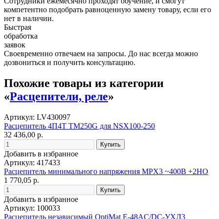
Сотрудники ежемесячно проходят обучение, и смогут
компетентно подобрать равноценную замену товару, если его
нет в наличии.
Быстрая
обработка
заявок
Своевременно отвечаем на запросы. До нас всегда можно
дозвониться и получить консультацию.
Похожие товары из категории
«
Расцепители, реле
»
Артикул: LV430097
Расцепитель 4П4T TM250G для NSX100-250
32 436,00 р.
Добавить в избранное
Артикул: 417433
Расцепитель минимального напряжения MPX3 ~400В +2НО
1 770,05 р.
Добавить в избранное
Артикул: 100033
Расцепитель независимый OptiMat E-48AC/DC-УХЛ3