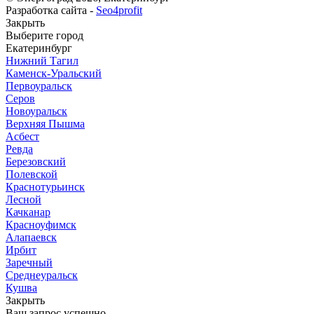
Разработка сайта -
Seo4profit
Закрыть
Выберите город
Екатеринбург
Нижний Тагил
Каменск-Уральский
Первоуральск
Серов
Новоуральск
Верхняя Пышма
Асбест
Ревда
Березовский
Полевской
Краснотурьинск
Лесной
Качканар
Красноуфимск
Алапаевск
Ирбит
Заречный
Среднеуральск
Кушва
Закрыть
Ваш запрос успешно