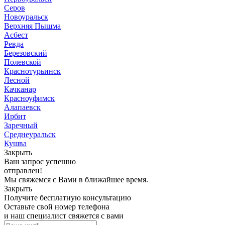
Серов
Новоуральск
Верхняя Пышма
Асбест
Ревда
Березовский
Полевской
Краснотурьинск
Лесной
Качканар
Красноуфимск
Алапаевск
Ирбит
Заречный
Среднеуральск
Кушва
Закрыть
Ваш запрос успешно
отправлен!
Мы свяжемся с Вами в ближайшее время.
Закрыть
Получите бесплатную консультацию
Оставьте свой номер телефона
и наш специалист свяжется с вами