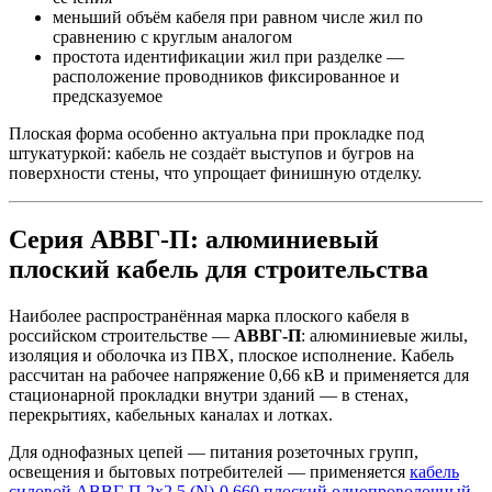
меньший объём кабеля при равном числе жил по
сравнению с круглым аналогом
простота идентификации жил при разделке —
расположение проводников фиксированное и
предсказуемое
Плоская форма особенно актуальна при прокладке под
штукатуркой: кабель не создаёт выступов и бугров на
поверхности стены, что упрощает финишную отделку.
Серия АВВГ-П: алюминиевый
плоский кабель для строительства
Наиболее распространённая марка плоского кабеля в
российском строительстве —
АВВГ-П
: алюминиевые жилы,
изоляция и оболочка из ПВХ, плоское исполнение. Кабель
рассчитан на рабочее напряжение 0,66 кВ и применяется для
стационарной прокладки внутри зданий — в стенах,
перекрытиях, кабельных каналах и лотках.
Для однофазных цепей — питания розеточных групп,
освещения и бытовых потребителей — применяется
кабель
силовой АВВГ-П 2х2.5 (N)-0.660 плоский однопроволочный
.