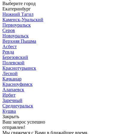
Выберите город
Екатеринбург
Нижний Тагил
Каменск-Уральский
Первоуральск
Серов
Новоуральск
Верхняя Пышма
Асбест
Ревда
Березовский
Полевской
Краснотурьинск
Лесной
Качканар
Красноуфимск
Алапаевск
Ирбит
Заречный
Среднеуральск
Кушва
Закрыть
Ваш запрос успешно
отправлен!
Мы свяжемся с Вами в ближайшее время.