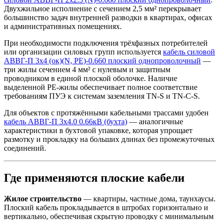
Двухжильное исполнение с сечением 2,5 мм² перекрывает
большинство задач внутренней разводки в квартирах, офисах
и административных помещениях.
При необходимости подключения трёхфазных потребителей
или организации силовых групп используется
кабель силовой
АВВГ-П 3х4 (ок)(N, РЕ)-0.660 плоский однопроволочный
—
три жилы сечением 4 мм² с нулевым и защитным
проводником в единой плоской оболочке. Наличие
выделенной PE-жилы обеспечивает полное соответствие
требованиям ПУЭ к системам заземления TN-S и TN-C-S.
Для объектов с протяжёнными кабельными трассами удобен
кабель АВВГ-П 3х4.0 0.66кВ (бухта)
— аналогичные
характеристики в бухтовой упаковке, которая упрощает
размотку и прокладку на больших длинах без промежуточных
соединений.
Где применяются плоские кабели
Жилое строительство
— квартиры, частные дома, таунхаусы.
Плоский кабель прокладывается в штробах горизонтально и
вертикально, обеспечивая скрытую проводку с минимальным