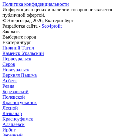
Политика конфиденциальности
Информация о ценах и наличии товаров не является
публичной офертой.
© Энергоград 2026, Екатеринбург
Разработка сайта -
Seo4profit
Закрыть
Выберите город
Екатеринбург
Нижний Тагил
Каменск-Уральский
Первоуральск
Серов
Новоуральск
Верхняя Пышма
Асбест
Ревда
Березовский
Полевской
Краснотурьинск
Лесной
Качканар
Красноуфимск
Алапаевск
Ирбит
Заречный